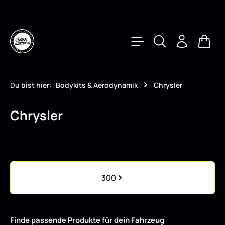
Zum Hauptinhalt springen
Waren
Du bist hier:
Bodykits & Aerodynamik
Chrysler
Chrysler
Kategoriegalerie überspringen
300
Finde passende Produkte für dein Fahrzeug