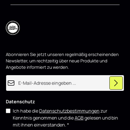
und deinem Fahrzeug eine sportliche, hochwertige Optik
-
1
verleihen.
0
W
o
c
h
e
n
,
w
i
r
d
p
Abonnieren Sie jetzt unseren regelmäßig erscheinenden
r
o
Newsletter, um rechtzeitig über neue Produkte und
d
u
Angebote informiert zu werden.
z
i
e
E-Mail-Adresse*
r
t
Datenschutz
Ich habe die
Datenschutzbestimmungen
zur
Kenntnis genommen und die
AGB
gelesen und bin
mit ihnen einverstanden.
*