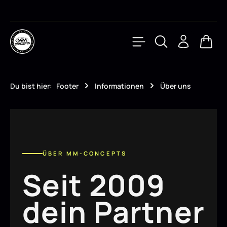
Zum Hauptinhalt springen
Waren
Du bist hier:
Footer
Informationen
Über uns
ÜBER MM-CONCEPTS
Seit 2009
dein Partner