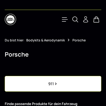
Zum Hauptinhalt springen
Waren
Du bist hier:
Bodykits & Aerodynamik
Porsche
Porsche
Kategoriegalerie überspringen
911
Finde passende Produkte für dein Fahrzeug