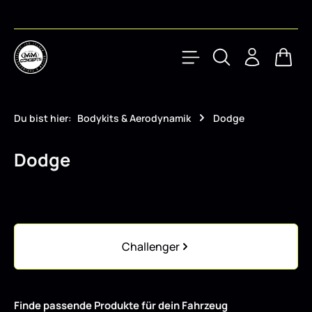
Zum Hauptinhalt springen
Waren
Du bist hier:
Bodykits & Aerodynamik
Dodge
Dodge
Kategoriegalerie überspringen
Challenger
Finde passende Produkte für dein Fahrzeug