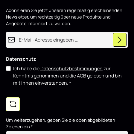
d
showorientierte Fahrzeuge und lässt sich gut mit weiteren
p
Styling-Komponenten kombinieren.
Abonnieren Sie jetzt unseren regelmäßig erscheinenden
r
o
Newsletter, um rechtzeitig über neue Produkte und
d
u
Angebote informiert zu werden.
z
i
e
E-Mail-Adresse*
r
t
Datenschutz
Ich habe die
Datenschutzbestimmungen
zur
Kenntnis genommen und die
AGB
gelesen und bin
mit ihnen einverstanden.
*
Um weiterzugehen, geben Sie die oben abgebildeten
Zeichen ein
*