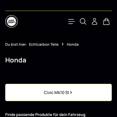
Zum Hauptinhalt springen
Waren
Du bist hier:
Echtcarbon Teile
Honda
Honda
Kategoriegalerie überspringen
Civic Mk10 SI
Finde passende Produkte für dein Fahrzeug