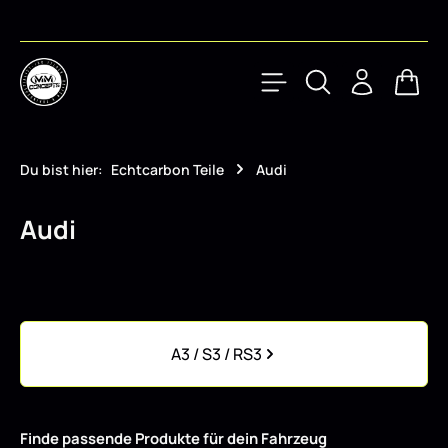
Zum Hauptinhalt springen
Waren
Du bist hier:
Echtcarbon Teile
Audi
Audi
Kategoriegalerie überspringen
A3 / S3 / RS3
Finde passende Produkte für dein Fahrzeug