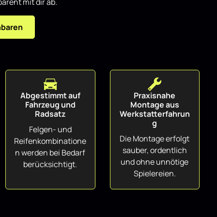
arent mit dir ab.
nbaren
Abgestimmt auf
Praxisnahe
Fahrzeug und
Montage aus
Radsatz
Werkstatterfahrun
g
Felgen- und
Die Montage erfolgt
Reifenkombinatione
sauber, ordentlich
n werden bei Bedarf
und ohne unnötige
berücksichtigt.
Spielereien.