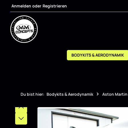
Anmelden
oder
Registrieren
m Hauptinhalt springen
Zur Suche springen
Zur Hauptnavigation springen
BODYKITS & AERODYNAMIK
Du bist hier:
Bodykits & Aerodynamik
Aston Martin
Bildergalerie überspringen