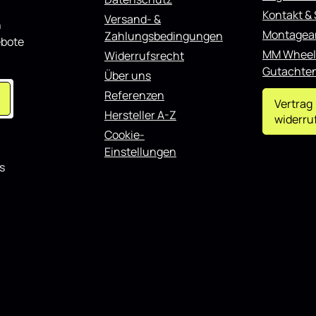
Kontakt &
Versand- &
n
Montagea
Zahlungsbedingungen
ebote
MM Wheel
Widerrufsrecht
Gutachte
Über uns
Referenzen
Vertrag
Hersteller A-Z
widerru
Cookie-
Einstellungen
s