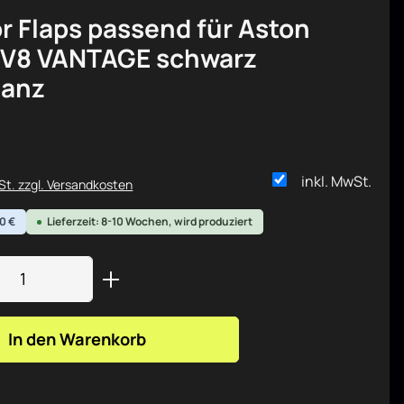
or Flaps passend für Aston
 V8 VANTAGE schwarz
lanz
is:
inkl. MwSt.
wSt. zzgl. Versandkosten
0 €
Lieferzeit: 8-10 Wochen, wird produziert
Anzahl: Gib den gewünschten Wert ein od
In den Warenkorb