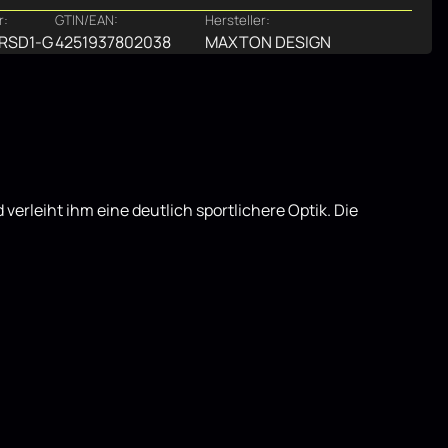
r:
GTIN/EAN:
Hersteller:
-RSD1-G
4251937802038
MAXTON DESIGN
erleiht ihm eine deutlich sportlichere Optik. Die