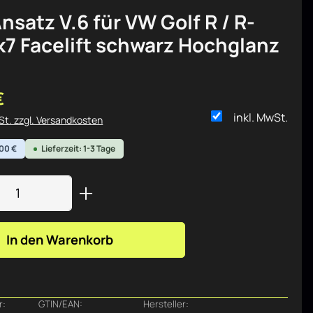
nsatz V.6 für VW Golf R / R-
k7 Facelift schwarz Hochglanz
is:
€
inkl. MwSt.
wSt. zzgl. Versandkosten
,00 €
Lieferzeit: 1-3 Tage
Anzahl: Gib den gewünschten Wert ein od
In den Warenkorb
r:
GTIN/EAN:
Hersteller: