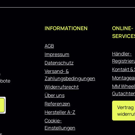
INFORMATIONEN
ONLINE-
SERVICE
AGB
Händler-
Impressum
Registrie
Datenschutz
Kontakt &
Versand- &
n
Montagea
Zahlungsbedingungen
ebote
MM Wheel
Widerrufsrecht
Gutachte
Über uns
Referenzen
Vertrag
Hersteller A-Z
widerru
Cookie-
Einstellungen
s