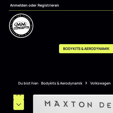
Anmelden
oder
Registrieren
m Hauptinhalt springen
Zur Suche springen
Zur Hauptnavigation springen
BODYKITS & AERODYNAMIK
Du bist hier:
Bodykits & Aerodynamik
Volkswagen
Bildergalerie überspringen