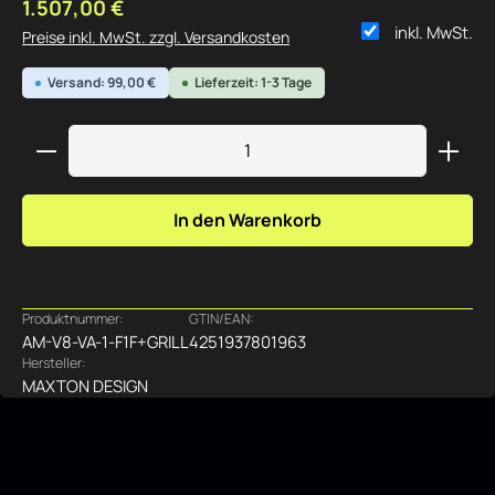
Regulärer Preis:
1.507,00 €
inkl. MwSt.
Preise inkl. MwSt. zzgl. Versandkosten
Versand: 99,00 €
Lieferzeit: 1-3 Tage
Produkt Anzahl: Gib den gewünschten Wert ein ode
In den Warenkorb
Produktnummer:
GTIN/EAN:
AM-V8-VA-1-F1F+GRILL
4251937801963
Hersteller:
MAXTON DESIGN