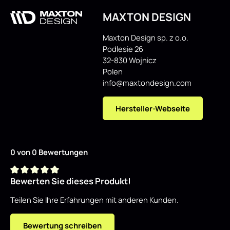
MAXTON DESIGN
Maxton Design sp. z o.o.
Podlesie 26
32-830 Wojnicz
Polen
info@maxtondesign.com
Hersteller-Webseite
0 von 0 Bewertungen
Bewerten Sie dieses Produkt!
Durchschnittliche Bewertung von 0 von 5 Sternen
Teilen Sie Ihre Erfahrungen mit anderen Kunden.
Bewertung schreiben