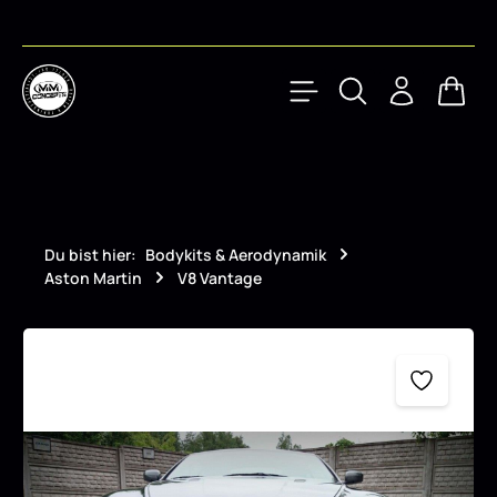
Zum Hauptinhalt springen
Waren
Du bist hier:
Bodykits & Aerodynamik
Aston Martin
V8 Vantage
Bildergalerie überspringen