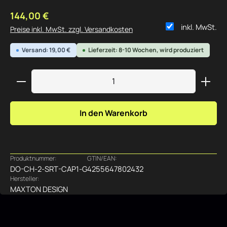
Regulärer Preis:
144,00 €
inkl. MwSt.
Preise inkl. MwSt. zzgl. Versandkosten
Versand: 19,00 €
Lieferzeit: 8-10 Wochen, wird produziert
Produkt Anzahl: Gib den gewünschten Wert ein ode
In den Warenkorb
Produktnummer:
GTIN/EAN:
DO-CH-2-SRT-CAP1-G
4255647802432
Hersteller:
MAXTON DESIGN