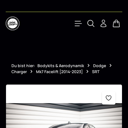
Zum Hauptinhalt springen
Waren
Du bist hier:
Bodykits & Aerodynamik
Dodge
Charger
Mk7 Facelift [2014-2023]
SRT
Bildergalerie überspringen