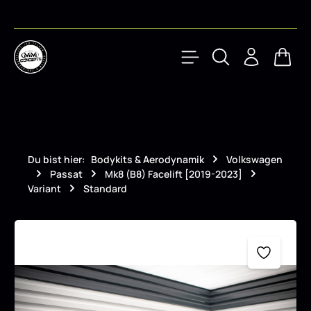
Zum Hauptinhalt springen
Waren
Du bist hier:
Bodykits & Aerodynamik
Volkswagen
Passat
Mk8 (B8) Facelift [2019-2023]
Variant
Standard
Bildergalerie überspringen