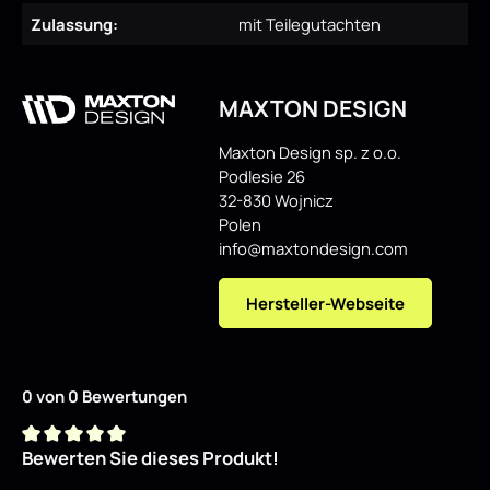
Zulassung:
mit Teilegutachten
MAXTON DESIGN
Maxton Design sp. z o.o.
Podlesie 26
32-830 Wojnicz
Polen
info@maxtondesign.com
Hersteller-Webseite
0 von 0 Bewertungen
Bewerten Sie dieses Produkt!
Durchschnittliche Bewertung von 0 von 5 Sternen