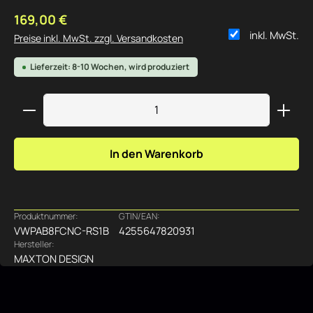
Regulärer Preis:
169,00 €
inkl. MwSt.
Preise inkl. MwSt. zzgl. Versandkosten
Lieferzeit: 8-10 Wochen, wird produziert
Produkt Anzahl: Gib den gewünschten Wert ein ode
In den Warenkorb
Produktnummer:
GTIN/EAN:
VWPAB8FCNC-RS1B
4255647820931
Hersteller:
MAXTON DESIGN