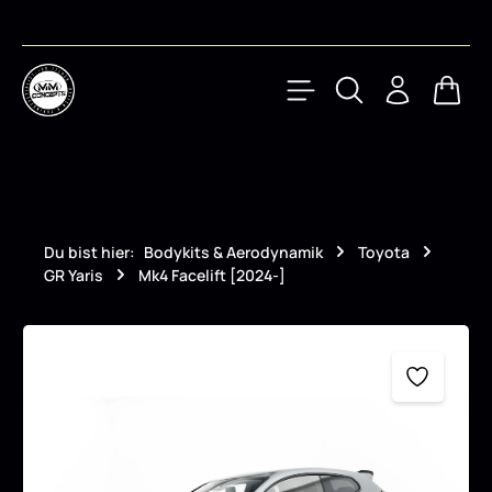
Zum Hauptinhalt springen
Waren
Du bist hier:
Bodykits & Aerodynamik
Toyota
GR Yaris
Mk4 Facelift [2024-]
Bildergalerie überspringen