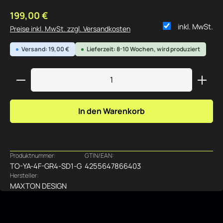
Regulärer Preis:
199,00 €
inkl. MwSt.
Preise inkl. MwSt. zzgl. Versandkosten
Versand: 19,00 €
Lieferzeit: 8-10 Wochen, wird produziert
Produkt Anzahl: Gib den gewünschten Wert ein ode
In den Warenkorb
Produktnummer:
GTIN/EAN:
TO-YA-4F-GR4-SD1-G
4255647866403
Hersteller:
MAXTON DESIGN