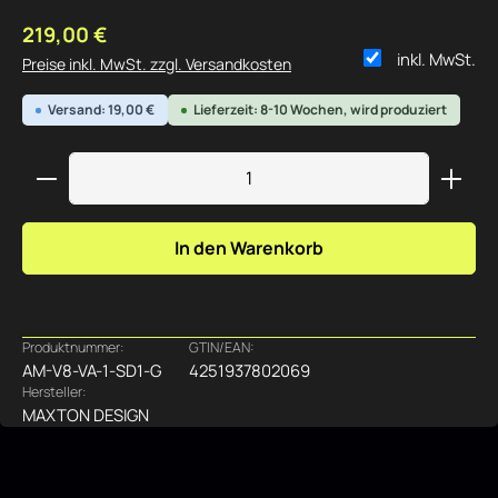
Regulärer Preis:
219,00 €
inkl. MwSt.
Preise inkl. MwSt. zzgl. Versandkosten
Versand: 19,00 €
Lieferzeit: 8-10 Wochen, wird produziert
Produkt Anzahl: Gib den gewünschten Wert ein ode
In den Warenkorb
Produktnummer:
GTIN/EAN:
AM-V8-VA-1-SD1-G
4251937802069
Hersteller:
MAXTON DESIGN