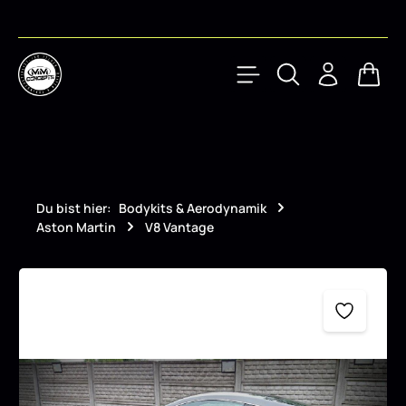
Zum Hauptinhalt springen
Waren
Du bist hier:
Bodykits & Aerodynamik
Aston Martin
V8 Vantage
Bildergalerie überspringen