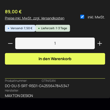
Regulärer Preis:
89,00 €
inkl. MwSt.
Preise inkl. MwSt. zzgl. Versandkosten
Versand: 7,50 €
Lieferzeit: 1-3 Tage
Produkt Anzahl: Gib den gewünschten Wert ein ode
In den Warenkorb
Produktnummer:
GTIN/EAN:
DO-DU-3-SRT-RSD1-G
4255647845347
Hersteller:
MAXTON DESIGN