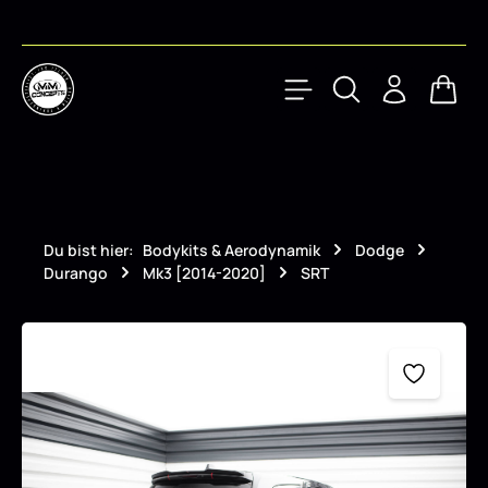
Zum Hauptinhalt springen
Waren
Du bist hier:
Bodykits & Aerodynamik
Dodge
Durango
Mk3 [2014-2020]
SRT
Bildergalerie überspringen