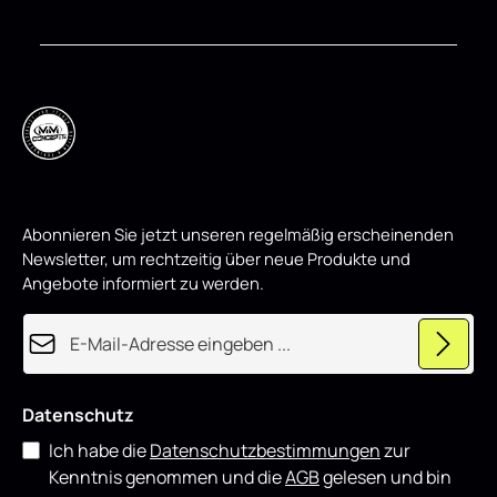
Front Ansatz passend für Mitsubishi Galant
r
o
Avance Mk8 eignet sich sowohl für den
d
täglichen Einsatz als auch für showorientierte
u
z
Fahrzeuge und lässt sich gut mit weiteren
i
Styling-Komponenten kombinieren.
e
r
t
Abonnieren Sie jetzt unseren regelmäßig erscheinenden
Newsletter, um rechtzeitig über neue Produkte und
Angebote informiert zu werden.
E-Mail-Adresse*
Datenschutz
Ich habe die
Datenschutzbestimmungen
zur
Kenntnis genommen und die
AGB
gelesen und bin