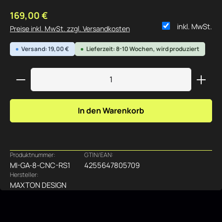
Regulärer Preis:
169,00 €
inkl. MwSt.
Preise inkl. MwSt. zzgl. Versandkosten
Versand: 19,00 €
Lieferzeit: 8-10 Wochen, wird produziert
Produkt Anzahl: Gib den gewünschten Wert ein ode
In den Warenkorb
Produktnummer:
GTIN/EAN:
MI-GA-8-CNC-RS1
4255647805709
Hersteller:
MAXTON DESIGN