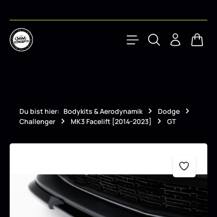
Zum Hauptinhalt springen
Waren
Du bist hier:
Bodykits & Aerodynamik
Dodge
Challenger
MK3 Facelift [2014-2023]
GT
Bildergalerie überspringen