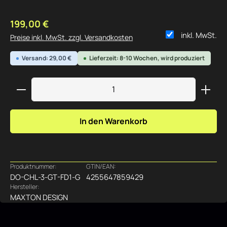
Regulärer Preis:
199,00 €
inkl. MwSt.
Preise inkl. MwSt. zzgl. Versandkosten
Versand: 29,00 €
Lieferzeit: 8-10 Wochen, wird produziert
Produkt Anzahl: Gib den gewünschten Wert ein ode
In den Warenkorb
Produktnummer:
GTIN/EAN:
DO-CHL-3-GT-FD1-G
4255647859429
Hersteller:
MAXTON DESIGN