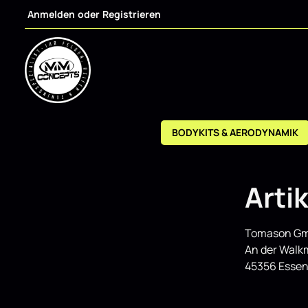
Anmelden
oder
Registrieren
m Hauptinhalt springen
Zur Suche springen
Zur Hauptnavigation springen
BODYKITS & AERODYNAMIK
Arti
Tomason G
An der Walk
45356 Esse