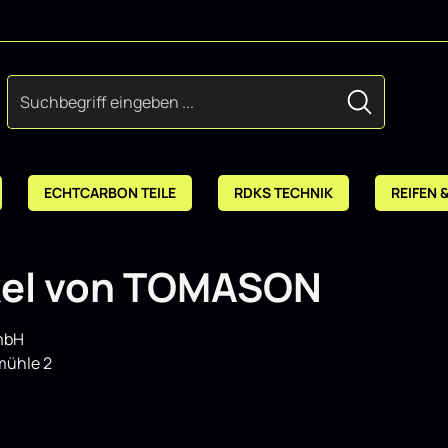
ECHTCARBON TEILE
RDKS TECHNIK
REIFEN 
kel von TOMASON
mbH
mühle 2
n