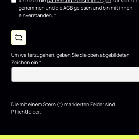
Ich habe die
Datenschutzbestimmungen
zur Kenntni
genommen und die
AGB
gelesen und bin mit ihnen
einverstanden.
*
Um weiterzugehen, geben Sie die oben abgebildeten
Zeichen ein
*
Die mit einem Stern (*) markierten Felder sind
Pflichtfelder.