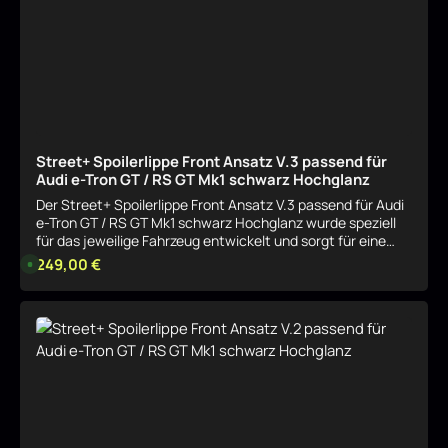
Street+ Spoilerlippe Front Ansatz V.3 passend für
Audi e-Tron GT / RS GT Mk1 schwarz Hochglanz
Der Street+ Spoilerlippe Front Ansatz V.3 passend für Audi
e-Tron GT / RS GT Mk1 schwarz Hochglanz wurde speziell
für das jeweilige Fahrzeug entwickelt und sorgt für eine
harmonische, sportliche Aufwertung der Optik. Das Bauteil
Regulärer Preis:
249,00 €
L
i
fügt sich sauber in das Serien-Design ein und betont
e
gezielt die Linienführung. Sportliche Optik mit klarer
f
e
Linienführung Durch seine Formgebung verleiht der Street+
r
Details
Spoilerlippe Front Ansatz V.3 passend für Audi e-Tron GT /
z
e
RS GT Mk1 schwarz Hochglanz dem Fahrzeug eine
i
dynamischere Präsenz, ohne aufdringlich zu wirken. Ideal
t
:
für eine dezente, aber wirkungsvolle Individualisierung.
8
Passgenau für das jeweilige Modell Der Street+ Spoilerlippe
-
1
Front Ansatz V.3 passend für Audi e-Tron GT / RS GT Mk1
0
schwarz Hochglanz ist exakt auf das entsprechende
W