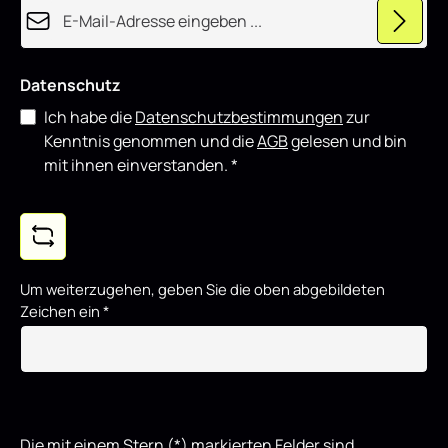
E-Mail-Adresse*
r
t
Datenschutz
Ich habe die
Datenschutzbestimmungen
zur
Kenntnis genommen und die
AGB
gelesen und bin
mit ihnen einverstanden.
*
Um weiterzugehen, geben Sie die oben abgebildeten
Zeichen ein
*
Die mit einem Stern (*) markierten Felder sind