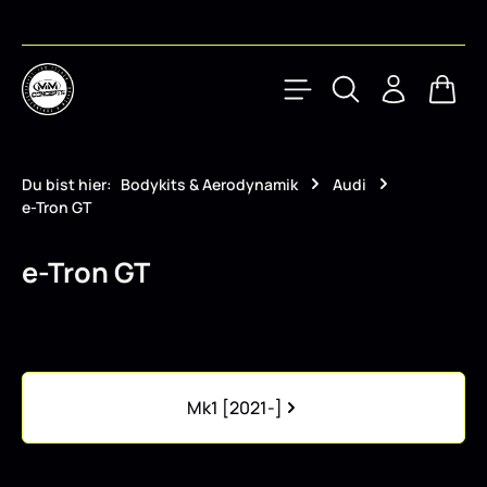
Zum Hauptinhalt springen
Waren
Du bist hier:
Bodykits & Aerodynamik
Audi
e-Tron GT
e-Tron GT
Kategoriegalerie überspringen
Mk1 [2021-]