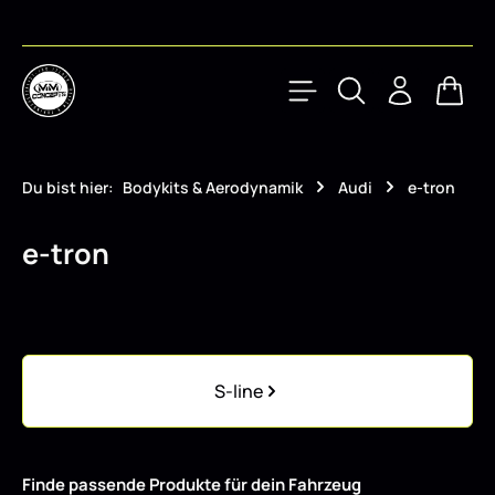
Zum Hauptinhalt springen
Waren
Du bist hier:
Bodykits & Aerodynamik
Audi
e-tron
e-tron
Kategoriegalerie überspringen
S-line
Finde passende Produkte für dein Fahrzeug