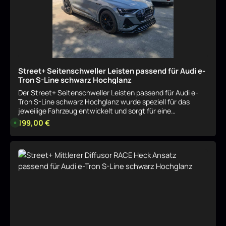
Street+ Seitenschweller Leisten passend für Audi e-
Tron S-Line schwarz Hochglanz
Der Street+ Seitenschweller Leisten passend für Audi e-
Tron S-Line schwarz Hochglanz wurde speziell für das
jeweilige Fahrzeug entwickelt und sorgt für eine
harmonische, sportliche Aufwertung der Optik. Das Bauteil
Regulärer Preis:
199,00 €
L
i
fügt sich sauber in das Serien-Design ein und betont
e
gezielt die Linienführung. Sportliche Optik mit klarer
f
e
Linienführung Durch seine Formgebung verleiht der Street+
r
Details
Seitenschweller Leisten passend für Audi e-Tron S-Line
z
e
schwarz Hochglanz dem Fahrzeug eine dynamischere
i
Präsenz, ohne aufdringlich zu wirken. Ideal für eine
t
:
dezente, aber wirkungsvolle Individualisierung. Passgenau
8
für das jeweilige Modell Der Street+ Seitenschweller
-
1
Leisten passend für Audi e-Tron S-Line schwarz Hochglanz
0
ist exakt auf das entsprechende Fahrzeugmodell
W
o
abgestimmt und integriert sich nahtlos in die bestehende
c