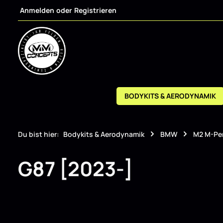
Anmelden
oder
Registrieren
m Hauptinhalt springen
Zur Suche springen
Zur Hauptnavigation springen
BODYKITS & AERODYNAMIK
Du bist hier:
Bodykits & Aerodynamik
BMW
M2 M-Pe
G87 [2023-]