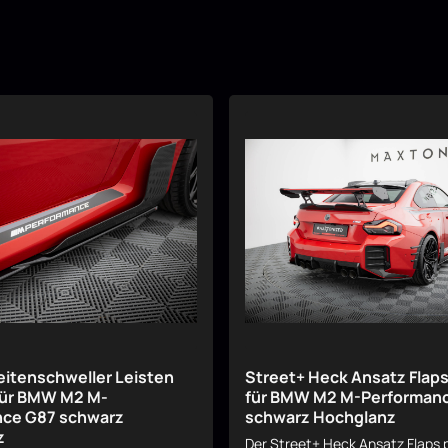
eitenschweller Leisten
Street+ Heck Ansatz Flap
für BMW M2 M-
für BMW M2 M-Performan
nce G87 schwarz
schwarz Hochglanz
z
Der Street+ Heck Ansatz Flaps 