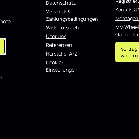
Registrie
Datenschutz
Hochglanz eignet sich sowohl f
tenschweller Leisten passend
Kontakt &
täglichen Einsatz als auch für
 M-Performance G87 schwarz
Versand- &
n
showorientierte Fahrzeuge und l
ignet sich sowohl für den
Montagea
Zahlungsbedingungen
ebote
gut mit weiteren Styling-Komp
nsatz als auch für
MM Wheel
Widerrufsrecht
kombinieren.
erte Fahrzeuge und lässt sich
teren Styling-Komponenten
Gutachte
Über uns
.
Referenzen
Vertrag
Hersteller A-Z
widerru
Cookie-
Einstellungen
s