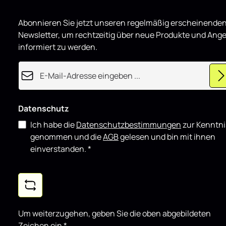
i
Street+ Sei
e
r
für BMW M2
Abonnieren Sie jetzt unseren regelmäßig erscheinende
t
Hochglanz e
Newsletter, um rechtzeitig über neue Produkte und Ang
täglichen Ei
showorienti
informiert zu werden.
gut mit wei
kombinieren
E-Mail-Adresse*
Datenschutz
Ich habe die
Datenschutzbestimmungen
zur Kenntni
genommen und die
AGB
gelesen und bin mit ihnen
einverstanden.
*
Um weiterzugehen, geben Sie die oben abgebildeten
Zeichen ein
*