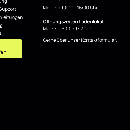
rung
i
ür den
Street+ Spoilerlippe Front Ansatz passend
e
Mo. - Fr.: 10:00 - 16:00 Uhr
 Support
r
für BMW M2 M-Performance G87 schwarz
t
ässt sich
Hochglanz eignet sich sowohl für den
nleitungen
onenten
täglichen Einsatz als auch für
Öffnungszeiten Ladenlokal:
s
showorientierte Fahrzeuge und lässt sich
Mo. - Fr.: 9:00 - 17:30 Uhr
gut mit weiteren Styling-Komponenten
n
kombinieren.
Gerne über unser
Kontaktformular
.
fen