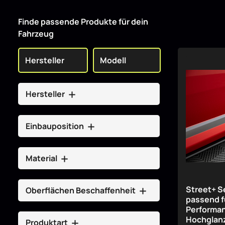
Finde passende Produkte für dein
Fahrzeug
Hersteller
Einbauposition
Material
Street+ S
Oberflächen Beschaffenheit
passend 
Performa
Hochglan
Produktart