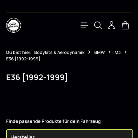
Zum Hauptinhalt springen
Waren
Du bist hier:
Bodykits & Aerodynamik
BMW
M3
E36 [1992-1999]
E36 [1992-1999]
Finde passende Produkte für dein Fahrzeug