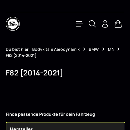
Zum Hauptinhalt springen
Waren
Du bist hier:
Bodykits & Aerodynamik
BMW
M4
F82 [2014-2021]
F82 [2014-2021]
Finde passende Produkte für dein Fahrzeug