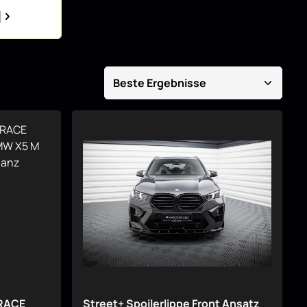
]
 RACE
Street+ Spoilerlippe Front Ansatz