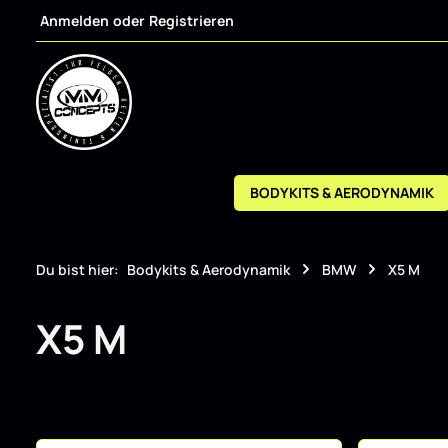
Anmelden
oder
Registrieren
m Hauptinhalt springen
Zur Suche springen
Zur Hauptnavigation springen
BODYKITS & AERODYNAMIK
Du bist hier:
Bodykits & Aerodynamik
BMW
X5 M
X5 M