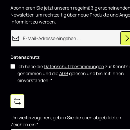
d
Spoiler CAP
u
Abonnieren Sie jetzt unseren regelmäßig erscheinende
z
M F86 schwa
i
sowohl für d
Newsletter, um rechtzeitig über neue Produkte und Ang
e
r
für showorie
informiert zu werden.
t
sich gut mit
Komponente
E-Mail-Adresse*
Datenschutz
Ich habe die
Datenschutzbestimmungen
zur Kenntni
genommen und die
AGB
gelesen und bin mit ihnen
einverstanden.
*
Um weiterzugehen, geben Sie die oben abgebildeten
Zeichen ein
*