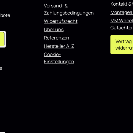
 für BMW X6 F16 M-Paket / X6
Kontakt &
Versand- &
n
rz Hochglanz eignet sich
Montagea
Zahlungsbedingungen
en täglichen Einsatz als auch
ebote
ntierte Fahrzeuge und lässt
MM Wheel
Widerrufsrecht
 weiteren Styling-
Gutachte
Über uns
n kombinieren.
Referenzen
Vertrag
Hersteller A-Z
widerru
Cookie-
Einstellungen
s