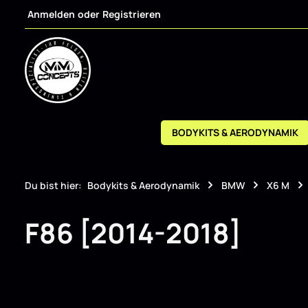
Anmelden
oder
Registrieren
m Hauptinhalt springen
Zur Suche springen
Zur Hauptnavigation springen
BODYKITS & AERODYNAMIK
Du bist hier:
Bodykits & Aerodynamik
BMW
X6 M
F86 [2014-2018]