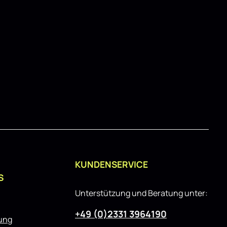
ch. Der
grundsätzlich problemlos möglich. Der
z V.2
Street+ Spoilerlippe Front Ansatz V.1
 M F86
passend für BMW X5 M F85 / X6 M F86
sowohl für
schwarz Hochglanz eignet sich sowohl für
ür
den täglichen Einsatz als auch für
ässt sich
showorientierte Fahrzeuge und lässt sich
onenten
gut mit weiteren Styling-Komponenten
kombinieren.
KUNDENSERVICE
S
Unterstützung und Beratung unter:
+49 (0)2331 3964190
rung