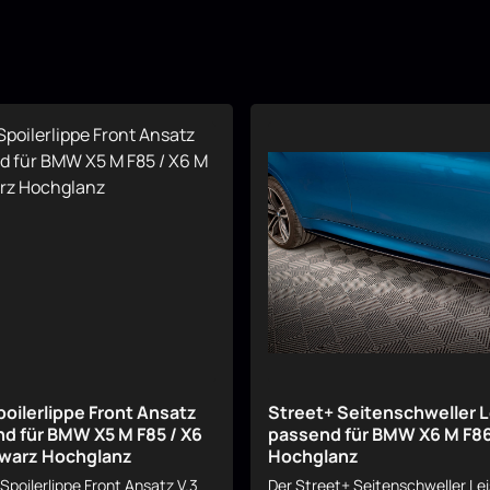
poilerlippe Front Ansatz
Street+ Seitenschweller 
nd für BMW X5 M F85 / X6
passend für BMW X6 M F8
warz Hochglanz
Hochglanz
Spoilerlippe Front Ansatz V.3
Der Street+ Seitenschweller Le