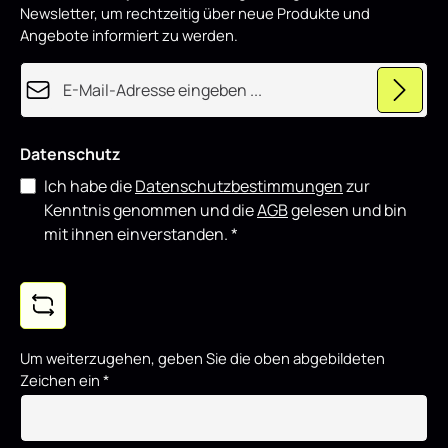
o
Newsletter, um rechtzeitig über neue Produkte und
d
u
Angebote informiert zu werden.
z
i
e
E-Mail-Adresse*
r
t
Datenschutz
Ich habe die
Datenschutzbestimmungen
zur
Kenntnis genommen und die
AGB
gelesen und bin
mit ihnen einverstanden.
*
Um weiterzugehen, geben Sie die oben abgebildeten
Zeichen ein
*