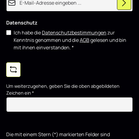
t
Datenschutz
Ich habe die
Datenschutzbestimmungen
zur
Kenntnis genommen und die
AGB
gelesen und bin
mit ihnen einverstanden.
*
Um weiterzugehen, geben Sie die oben abgebildeten
Zeichen ein
*
Die mit einem Stern (*) markierten Felder sind