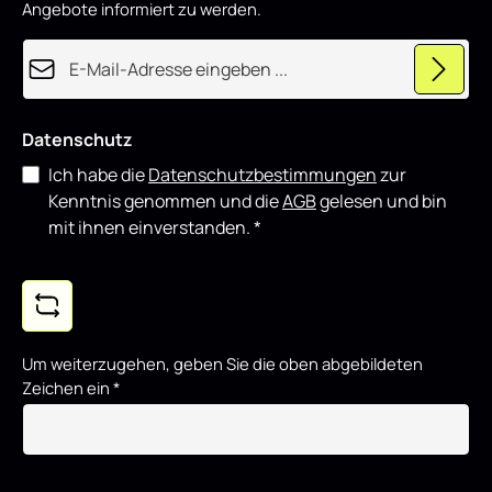
u
Angebote informiert zu werden.
z
i
e
E-Mail-Adresse*
r
t
Datenschutz
Ich habe die
Datenschutzbestimmungen
zur
Kenntnis genommen und die
AGB
gelesen und bin
mit ihnen einverstanden.
*
Um weiterzugehen, geben Sie die oben abgebildeten
Zeichen ein
*