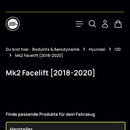
Zum Hauptinhalt springen
Waren
Du bist hier:
Bodykits & Aerodynamik
Hyundai
I20
Mk2 Facelift [2018-2020]
Mk2 Facelift [2018-2020]
Finde passende Produkte für dein Fahrzeug