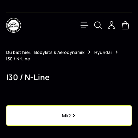
Zum Hauptinhalt springen
Waren
Du bist hier:
Bodykits & Aerodynamik
Hyundai
I30 / N-Line
I30 / N-Line
Kategoriegalerie überspringen
Mk2