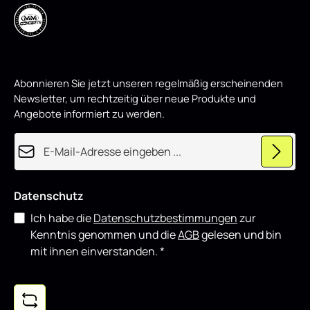
e
schwarz matt eignet sich sowohl für den täglichen Einsatz
als auch für showorientierte Fahrzeuge und lässt sich gut
mit weiteren Styling-Komponenten kombinieren.
Abonnieren Sie jetzt unseren regelmäßig erscheinenden
Newsletter, um rechtzeitig über neue Produkte und
Angebote informiert zu werden.
E-Mail-Adresse*
Datenschutz
Ich habe die
Datenschutzbestimmungen
zur
Kenntnis genommen und die
AGB
gelesen und bin
mit ihnen einverstanden.
*