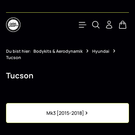
Zum Hauptinhalt springen
Waren
Du bist hier:
Bodykits & Aerodynamik
Hyundai
Tucson
Tucson
Kategoriegalerie überspringen
Mk3 [2015-2018]