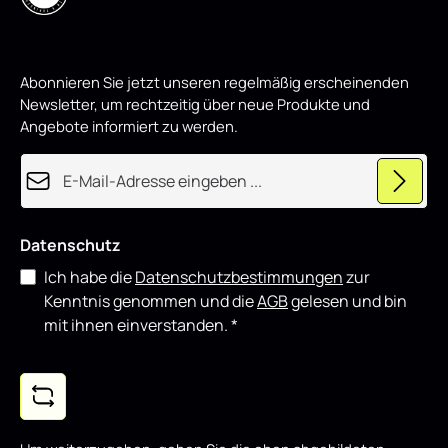
eignet sich sowohl für den täglichen Einsatz als auch für
,
w
showorientierte Fahrzeuge und lässt sich gut mit weiteren
i
Styling-Komponenten kombinieren.
r
d
p
Abonnieren Sie jetzt unseren regelmäßig erscheinenden
r
o
Newsletter, um rechtzeitig über neue Produkte und
d
u
Angebote informiert zu werden.
z
i
e
E-Mail-Adresse*
r
t
Datenschutz
Ich habe die
Datenschutzbestimmungen
zur
Kenntnis genommen und die
AGB
gelesen und bin
mit ihnen einverstanden.
*