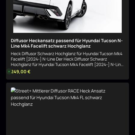
g
e
Diffusor Heckansatz passend für Hyundai Tucson N-
Line Mk4 Facelift schwarz Hochglanz
Heck Diffusor Schwarz Hochglanz für Hyundai Tucson Mk4
Facelift [2024-] N-Line Der Heck Diffusor Schwarz
Hochglanz für Hyundai Tucson Mk4 Facelift [2024-] N-Line
ist eine passgenaue Ergänzung für dein Fahrzeug und
Regulärer Preis:
249,00 €
L
i
verleiht ihm eine deutlich sportlichere Optik. Die
e
Oberfläche in Schwarz Hochglanz sorgt für einen
f
e
hochwertigen, dynamischen Look. Vorteile Sportlichere
r
Details
FahrzeugoptikPassgenaue Ausführung für das angegebene
z
e
ModellHochwertige VerarbeitungIdeal zur optischen
i
Aufwertung Passend für Hyundai Tucson Mk4 Facelift
t
:
[2024-] N-Line Technische Details Material: Hochwertiger
1
KunststoffOberfläche: Schwarz HochglanzArtikelnummer:
-
3
HY-TU-4F-NLINE-RSD1G+RD1-G Jetzt bestellen und deinem
T
Fahrzeug eine sportliche, hochwertige Optik verleihen.
a
g
e