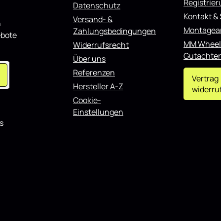
Registrie
Datenschutz
ch problemlos möglich. Der
r Aufsatz Abrisskante passend
Kontakt &
Versand- &
n
 ix35 Mk1 schwarz Hochglanz
Montagea
Zahlungsbedingungen
sowohl für den täglichen
ebote
auch für showorientierte
MM Wheel
Widerrufsrecht
d lässt sich gut mit weiteren
Gutachte
Über uns
ponenten kombinieren.
Referenzen
Vertrag
Hersteller A-Z
widerru
Cookie-
Einstellungen
s