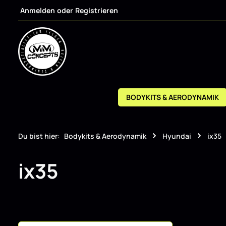
Anmelden
oder
Registrieren
m Hauptinhalt springen
Zur Suche springen
Zur Hauptnavigation springen
BODYKITS & AERODYNAMIK
Du bist hier:
Bodykits & Aerodynamik
Hyundai
ix35
ix35