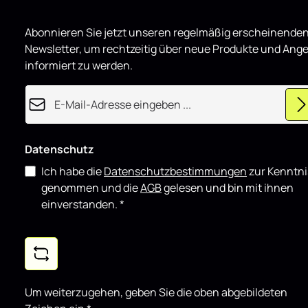
o
grundsätzli
d
Heck Spoile
u
Abonnieren Sie jetzt unseren regelmäßig erscheinende
z
für Hyundai
i
eignet sich 
Newsletter, um rechtzeitig über neue Produkte und Ang
e
r
Einsatz als 
informiert zu werden.
t
Fahrzeuge un
Styling-Kom
E-Mail-Adresse*
Datenschutz
Ich habe die
Datenschutzbestimmungen
zur Kenntni
genommen und die
AGB
gelesen und bin mit ihnen
einverstanden.
*
Um weiterzugehen, geben Sie die oben abgebildeten