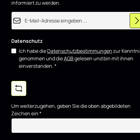
informiert zu werden.
t
E-Mail-Adresse*
Datenschutz
Ich habe die
Datenschutzbestimmungen
zur Kenntni
genommen und die
AGB
gelesen und bin mit ihnen
einverstanden.
*
Um weiterzugehen, geben Sie die oben abgebildeten
Zeichen ein
*