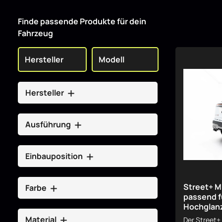
Finde passende Produkte für dein
Fahrzeug
Hersteller
Ausführung
Einbauposition
Street+ Mi
Farbe
passend f
Hochglan
Material
Der Street+