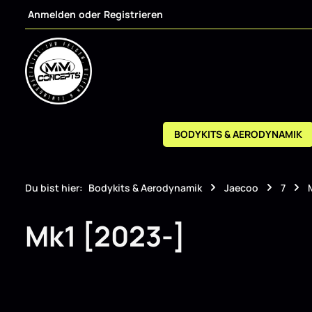
Anmelden
oder
Registrieren
m Hauptinhalt springen
Zur Suche springen
Zur Hauptnavigation springen
BODYKITS & AERODYNAMIK
Du bist hier:
Bodykits & Aerodynamik
Jaecoo
7
Mk1 [2023-]