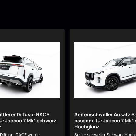
ttlerer Diffusor RACE
Seitenschweller Ansatz P
ür Jaecoo 7 Mk1 schwarz
passend für Jaecoo 7 Mk1
z
Hochglanz
 Diffusor RACE wurde
Seitenschweller Schwarz Hochg