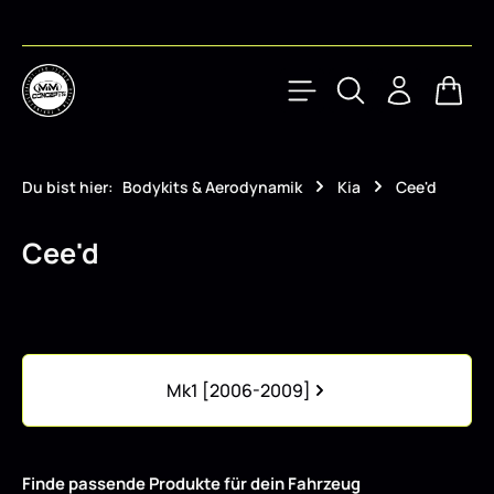
Zum Hauptinhalt springen
Waren
Du bist hier:
Bodykits & Aerodynamik
Kia
Cee'd
Cee'd
Kategoriegalerie überspringen
Mk1 [2006-2009]
Finde passende Produkte für dein Fahrzeug