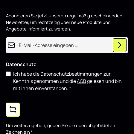
problemlos möglich. Der Street Pro Spoilerlippe Front
Ansatz + Flaps passend für Kia Proceed GT Mk3 FL / Ceed
GT / GT - Line Mk1 FL schwarz Hochglanz eignet sich
Abonnieren Sie jetzt unseren regelmäßig erscheinenden
sowohl für den täglichen Einsatz als auch für
Newsletter, um rechtzeitig über neue Produkte und
showorientierte Fahrzeuge und lässt sich gut mit weiteren
Angebote informiert zu werden.
Styling-Komponenten kombinieren.
E-Mail-Adresse*
Datenschutz
Ich habe die
Datenschutzbestimmungen
zur
Kenntnis genommen und die
AGB
gelesen und bin
mit ihnen einverstanden.
*
Um weiterzugehen, geben Sie die oben abgebildeten
Zeichen ein
*