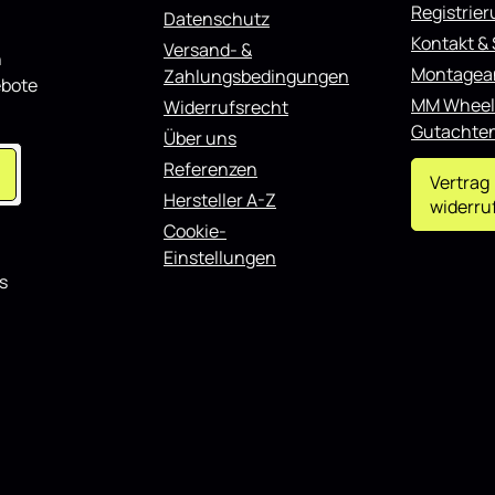
r
Registrie
Datenschutz
o
d
Kontakt &
u
Versand- &
n
z
Montagea
i
Zahlungsbedingungen
ebote
e
r
MM Wheel
Widerrufsrecht
t
Gutachte
Über uns
Referenzen
Vertrag
Hersteller A-Z
widerru
Cookie-
Einstellungen
s