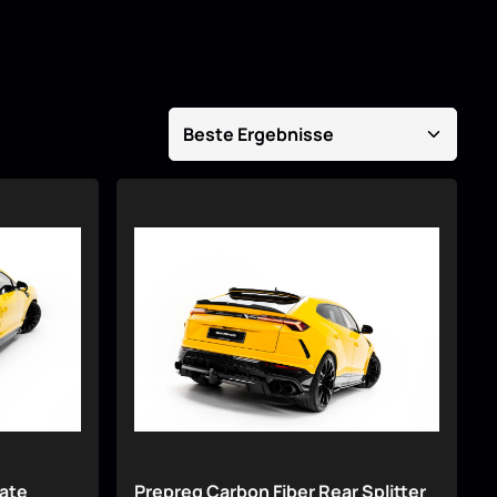
gate
Prepreg Carbon Fiber Rear Splitter