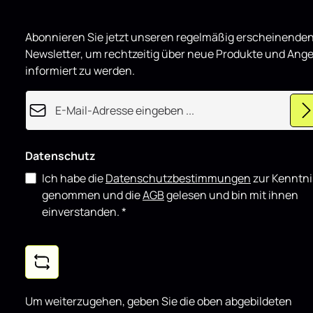
r
o
d
u
Abonnieren Sie jetzt unseren regelmäßig erscheinende
z
i
Newsletter, um rechtzeitig über neue Produkte und Ang
e
r
informiert zu werden.
t
E-Mail-Adresse*
Datenschutz
Ich habe die
Datenschutzbestimmungen
zur Kenntni
genommen und die
AGB
gelesen und bin mit ihnen
einverstanden.
*
Um weiterzugehen, geben Sie die oben abgebildeten