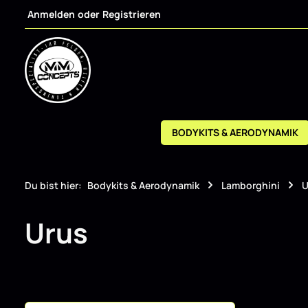
Anmelden
oder
Registrieren
m Hauptinhalt springen
Zur Suche springen
Zur Hauptnavigation springen
BODYKITS & AERODYNAMIK
Du bist hier:
Bodykits & Aerodynamik
Lamborghini
U
Urus