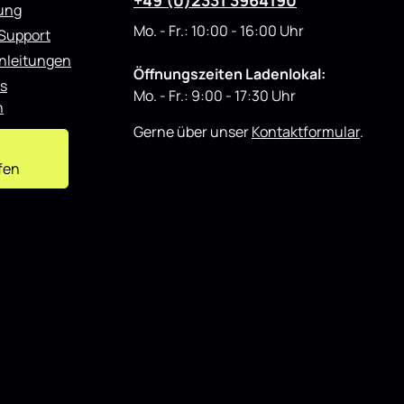
+49 (0)2331 3964190
r
rung
o
d
Mo. - Fr.: 10:00 - 16:00 Uhr
 Support
u
z
nleitungen
i
e
Öffnungszeiten Ladenlokal:
r
s
t
Mo. - Fr.: 9:00 - 17:30 Uhr
n
Gerne über unser
Kontaktformular
.
fen