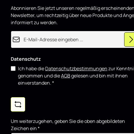
d
Heck Ansatz
u
Abonnieren Sie jetzt unseren regelmäßig erscheinende
z
5 FACELIFT 
i
sowohl für d
Newsletter, um rechtzeitig über neue Produkte und Ang
e
r
für showorie
informiert zu werden.
t
sich gut mit
Komponente
E-Mail-Adresse*
Datenschutz
Ich habe die
Datenschutzbestimmungen
zur Kenntni
genommen und die
AGB
gelesen und bin mit ihnen
einverstanden.
*
Um weiterzugehen, geben Sie die oben abgebildeten
Zeichen ein
*