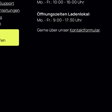
d
Mo. - Fr.: 10:00 - 16:00 Uhr
ür
den täglichen Einsatz als auch für
 Support
u
ässt sich
showorientierte Fahrzeuge und lässt sich
z
nleitungen
i
onenten
gut mit weiteren Styling-Komponenten
e
Öffnungszeiten Ladenlokal:
kombinieren.
r
s
t
Mo. - Fr.: 9:00 - 17:30 Uhr
n
Gerne über unser
Kontaktformular
.
fen