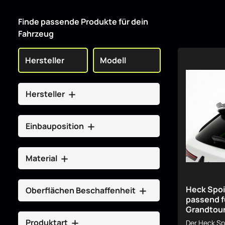
Finde passende Produkte für dein
Fahrzeug
Hersteller
Einbauposition
Material
Heck Spoi
Oberflächen Beschaffenheit
passend f
Grandtour
Produktart
Der Heck Sp