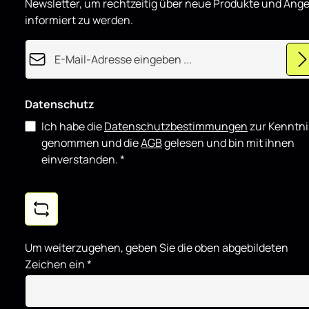
sowohl für d
Newsletter, um rechtzeitig über neue Produkte und Ang
für showorie
informiert zu werden.
sich gut mit
Komponente
E-Mail-Adresse*
Datenschutz
Ich habe die
Datenschutzbestimmungen
zur Kenntni
genommen und die
AGB
gelesen und bin mit ihnen
einverstanden.
*
Um weiterzugehen, geben Sie die oben abgebildeten
Zeichen ein
*