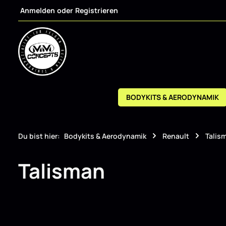
Anmelden
oder
Registrieren
m Hauptinhalt springen
Zur Suche springen
Zur Hauptnavigation springen
BODYKITS & AERODYNAMIK
Du bist hier:
Bodykits & Aerodynamik
Renault
Talis
Talisman