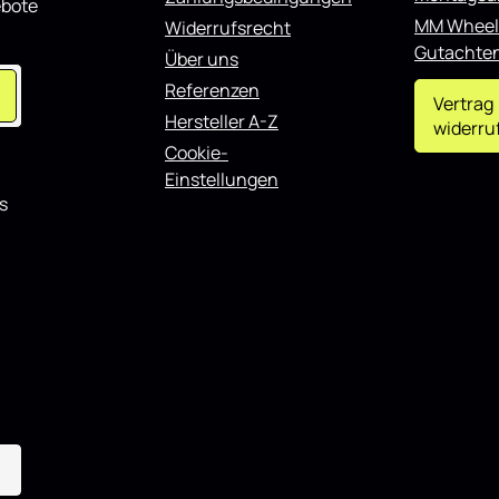
en täglichen Einsatz als auch
für Renault Talisman schwarz 
ebote
ntierte Fahrzeuge und lässt
eignet sich sowohl für den tägl
MM Wheel
Widerrufsrecht
 weiteren Styling-
Einsatz als auch für showorient
Gutachte
Über uns
n kombinieren.
Fahrzeuge und lässt sich gut mi
Styling-Komponenten kombinie
Referenzen
Vertrag
Hersteller A-Z
widerru
Cookie-
Einstellungen
s