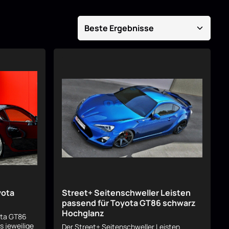
yota
Street+ Seitenschweller Leisten
passend für Toyota GT86 schwarz
Hochglanz
ota GT86
s jeweilige
Der Street+ Seitenschweller Leisten