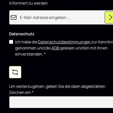
r
informiert zu werden.
t
E-Mail-Adresse*
Datenschutz
Ich habe die
Datenschutzbestimmungen
zur Kenntni
genommen und die
AGB
gelesen und bin mit ihnen
einverstanden.
*
Um weiterzugehen, geben Sie die oben abgebildeten
Zeichen ein
*