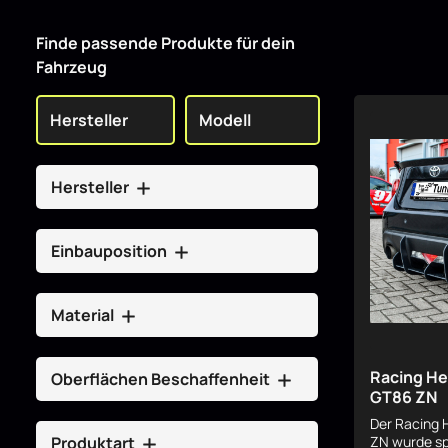
Finde passende Produkte für dein
Fahrzeug
Hersteller
Einbauposition
Material
Racing He
Oberflächen Beschaffenheit
GT86 ZN
Der Racing 
Produktart
ZN wurde spe