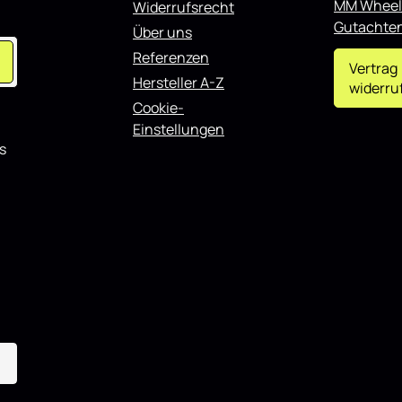
r
MM Wheel
Widerrufsrecht
t
Gutachte
Über uns
Referenzen
Vertrag
Hersteller A-Z
widerru
Cookie-
Einstellungen
s