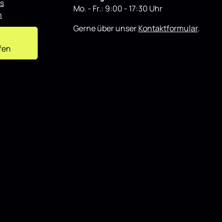
r
s
t
Mo. - Fr.: 9:00 - 17:30 Uhr
n
Gerne über unser
Kontaktformular
.
fen