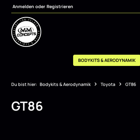
Anmelden
oder
Registrieren
m Hauptinhalt springen
Zur Suche springen
Zur Hauptnavigation springen
BODYKITS & AERODYNAMIK
Du bist hier:
Bodykits & Aerodynamik
Toyota
GT86
GT86