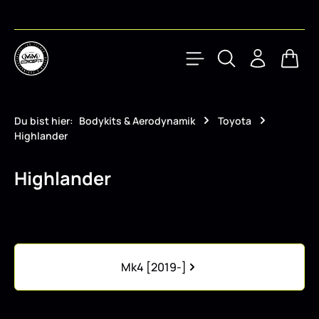
Zum Hauptinhalt springen
Waren
Du bist hier:
Bodykits & Aerodynamik
Toyota
Highlander
Highlander
Kategoriegalerie überspringen
Mk4 [2019-]