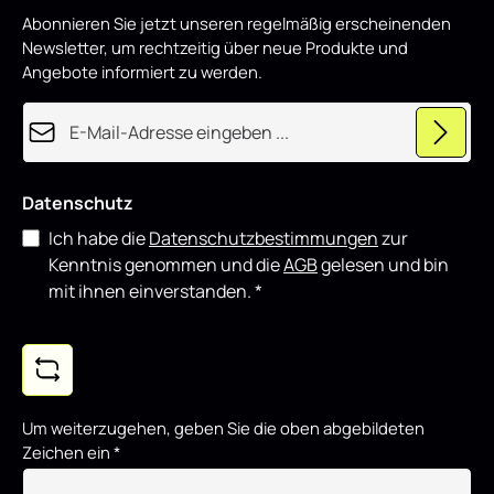
p
Styling-Komponenten kombinieren.
Abonnieren Sie jetzt unseren regelmäßig erscheinenden
r
o
Newsletter, um rechtzeitig über neue Produkte und
d
u
Angebote informiert zu werden.
z
i
e
E-Mail-Adresse*
r
t
Datenschutz
Ich habe die
Datenschutzbestimmungen
zur
Kenntnis genommen und die
AGB
gelesen und bin
mit ihnen einverstanden.
*
Um weiterzugehen, geben Sie die oben abgebildeten
Zeichen ein
*