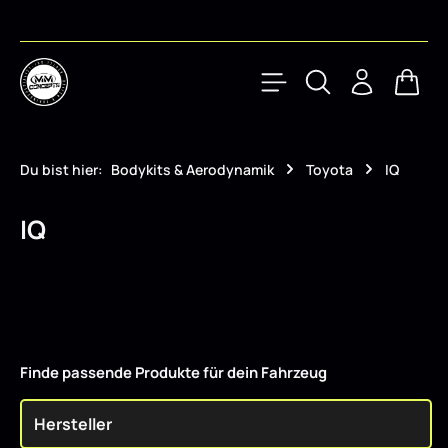
Zum Hauptinhalt springen
Waren
Du bist hier:
Bodykits & Aerodynamik
Toyota
IQ
IQ
Finde passende Produkte für dein Fahrzeug