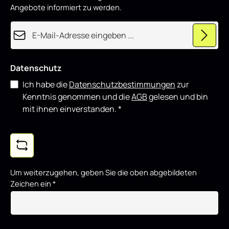
u
Angebote informiert zu werden.
z
i
e
E-Mail-Adresse*
r
t
Datenschutz
Ich habe die
Datenschutzbestimmungen
zur
Kenntnis genommen und die
AGB
gelesen und bin
mit ihnen einverstanden.
*
Um weiterzugehen, geben Sie die oben abgebildeten
Zeichen ein
*