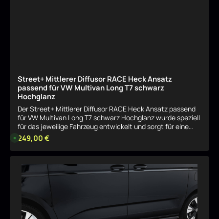
Street+ Mittlerer Diffusor RACE Heck Ansatz
passend für VW Multivan Long T7 schwarz
Hochglanz
Der Street+ Mittlerer Diffusor RACE Heck Ansatz passend
für VW Multivan Long T7 schwarz Hochglanz wurde speziell
für das jeweilige Fahrzeug entwickelt und sorgt für eine
harmonische, sportliche Aufwertung der Optik. Das Bauteil
Regulärer Preis:
249,00 €
L
i
fügt sich sauber in das Serien-Design ein und betont
e
gezielt die Linienführung. Sportliche Optik mit klarer
f
e
Linienführung Durch seine Formgebung verleiht der Street+
r
Details
Mittlerer Diffusor RACE Heck Ansatz passend für VW
z
e
Multivan Long T7 schwarz Hochglanz dem Fahrzeug eine
i
dynamischere Präsenz, ohne aufdringlich zu wirken. Ideal
t
:
für eine dezente, aber wirkungsvolle Individualisierung.
8
Passgenau für das jeweilige Modell Der Street+ Mittlerer
-
1
Diffusor RACE Heck Ansatz passend für VW Multivan Long