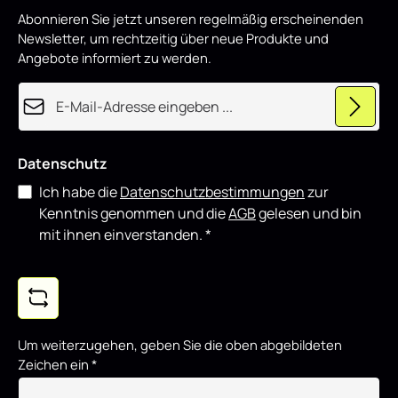
p
Styling-Komponenten kombinieren.
Abonnieren Sie jetzt unseren regelmäßig erscheinenden
r
o
Newsletter, um rechtzeitig über neue Produkte und
d
u
Angebote informiert zu werden.
z
i
e
E-Mail-Adresse*
r
t
Datenschutz
Ich habe die
Datenschutzbestimmungen
zur
Kenntnis genommen und die
AGB
gelesen und bin
mit ihnen einverstanden.
*
Um weiterzugehen, geben Sie die oben abgebildeten
Zeichen ein
*