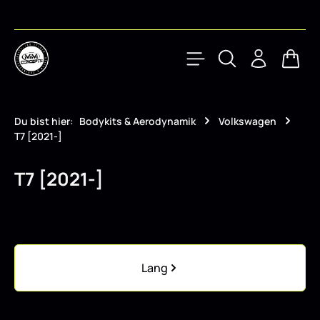
Zum Hauptinhalt springen
Waren
Du bist hier:
Bodykits & Aerodynamik
Volkswagen
T7 [2021-]
T7 [2021-]
Kategoriegalerie überspringen
Lang