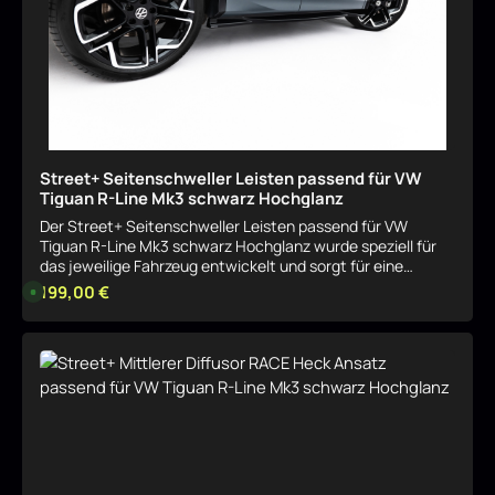
Street+ Seitenschweller Leisten passend für VW
Tiguan R-Line Mk3 schwarz Hochglanz
Der Street+ Seitenschweller Leisten passend für VW
Tiguan R-Line Mk3 schwarz Hochglanz wurde speziell für
das jeweilige Fahrzeug entwickelt und sorgt für eine
harmonische, sportliche Aufwertung der Optik. Das Bauteil
Regulärer Preis:
199,00 €
L
i
fügt sich sauber in das Serien-Design ein und betont
e
gezielt die Linienführung. Sportliche Optik mit klarer
f
e
Linienführung Durch seine Formgebung verleiht der Street+
r
Details
Seitenschweller Leisten passend für VW Tiguan R-Line Mk3
z
e
schwarz Hochglanz dem Fahrzeug eine dynamischere
i
Präsenz, ohne aufdringlich zu wirken. Ideal für eine
t
:
dezente, aber wirkungsvolle Individualisierung. Passgenau
8
für das jeweilige Modell Der Street+ Seitenschweller
-
1
Leisten passend für VW Tiguan R-Line Mk3 schwarz
0
Hochglanz ist exakt auf das entsprechende
W