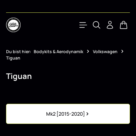
Zum Hauptinhalt springen
Waren
Du bist hier:
Bodykits & Aerodynamik
Volkswagen
Tiguan
Tiguan
Kategoriegalerie überspringen
Mk2 [2015-2020]