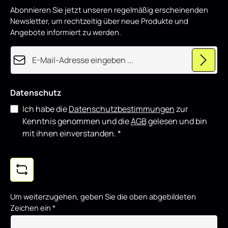
p
Styling-Komponenten kombinieren.
Abonnieren Sie jetzt unseren regelmäßig erscheinenden
r
o
Newsletter, um rechtzeitig über neue Produkte und
d
u
Angebote informiert zu werden.
z
i
e
E-Mail-Adresse*
r
t
Datenschutz
Ich habe die
Datenschutzbestimmungen
zur
Kenntnis genommen und die
AGB
gelesen und bin
mit ihnen einverstanden.
*
Um weiterzugehen, geben Sie die oben abgebildeten
Zeichen ein
*