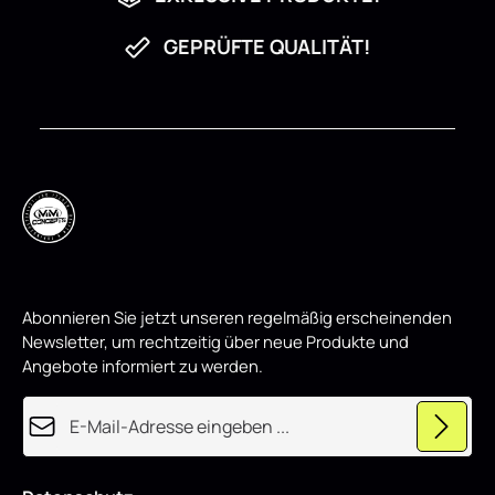
,
w
i
GEPRÜFTE QUALITÄT!
r
d
p
r
o
d
u
z
i
e
r
t
Abonnieren Sie jetzt unseren regelmäßig erscheinenden
Newsletter, um rechtzeitig über neue Produkte und
Angebote informiert zu werden.
E-Mail-Adresse*