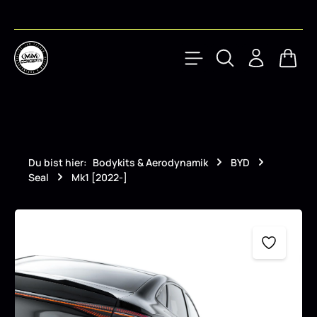
Zum Hauptinhalt springen
Waren
Du bist hier:
Bodykits & Aerodynamik
BYD
Seal
Mk1 [2022-]
Bildergalerie überspringen