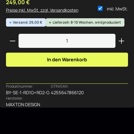
Regulärer Preis:
249,00 €
inkl. MwSt.
Preise inkl. MwSt. zzgl. Versandkosten
Versand: 29,00 €
Lieferzeit: 8-10 Wochen, wird produziert
Produkt Anzahl: Gib den gewünschten Wert ein ode
In den Warenkorb
Produktnummer:
GTIN/EAN:
BY-SE-1-RD1G+RD2-G
4255647866120
Hersteller:
MAXTON DESIGN