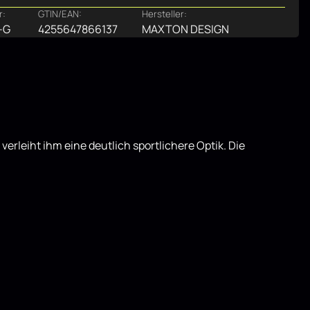
r:
GTIN/EAN:
Hersteller:
-G
4255647866137
MAXTON DESIGN
rleiht ihm eine deutlich sportlichere Optik. Die