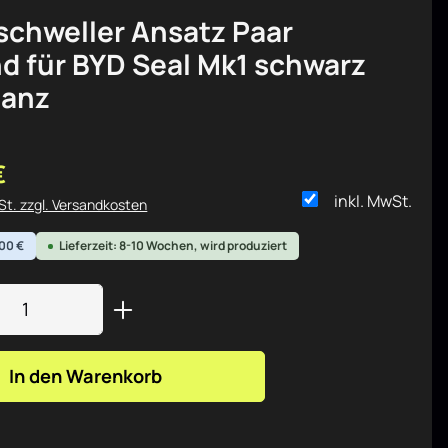
schweller Ansatz Paar
d für BYD Seal Mk1 schwarz
lanz
is:
€
inkl. MwSt.
wSt. zzgl. Versandkosten
,00 €
Lieferzeit: 8-10 Wochen, wird produziert
Anzahl: Gib den gewünschten Wert ein od
In den Warenkorb