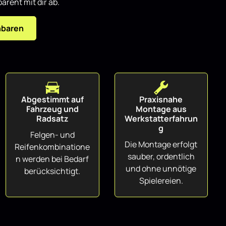
arent mit dir ab.
nbaren
Abgestimmt auf
Praxisnahe
Fahrzeug und
Montage aus
Radsatz
Werkstatterfahrun
g
Felgen- und
Die Montage erfolgt
Reifenkombinatione
sauber, ordentlich
n werden bei Bedarf
und ohne unnötige
berücksichtigt.
Spielereien.