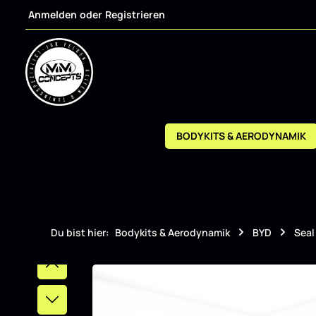
Anmelden
oder
Registrieren
m Hauptinhalt springen
Zur Suche springen
Zur Hauptnavigation springen
BODYKITS & AERODYNAMIK
Du bist hier:
Bodykits & Aerodynamik
BYD
Seal
Bildergalerie überspringen