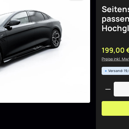
Seiten
passen
Hochg
Regulärer Pre
199,00 
Preise inkl. M
Versand: 19
Produkt 