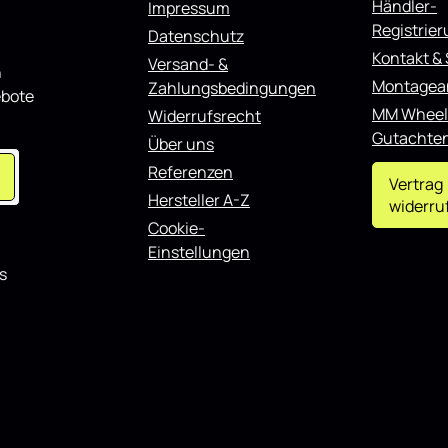
Händler-
Impressum
Registrie
Datenschutz
Kontakt &
Versand- &
n
Montagea
Zahlungsbedingungen
ebote
MM Wheel
Widerrufsrecht
Gutachte
Über uns
Referenzen
Vertrag
Hersteller A-Z
widerru
Cookie-
Einstellungen
s