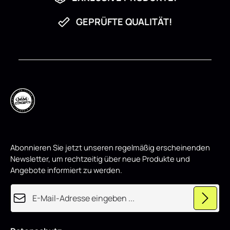
,
,
w
w
i
i
GEPRÜFTE QUALITÄT!
r
r
d
d
p
p
r
r
o
o
d
d
u
u
z
z
i
i
e
e
r
r
t
t
Abonnieren Sie jetzt unseren regelmäßig erscheinenden
Newsletter, um rechtzeitig über neue Produkte und
Angebote informiert zu werden.
E-Mail-Adresse*