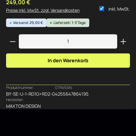
Regulärer Preis:
249,00 €
inkl. MwSt.
Preise inkl. MwSt. zzgl. Versandkosten
Versand: 29,00 €
Lieferzeit: 1-3 Tage
Produkt Anzahl: Gib den gewünschten Wert ein ode
In den Warenkorb
Produktnummer:
GTIN/EAN:
BY-SE-U-1-RD1G+RD2-G
4255647864195
Hersteller:
MAXTON DESIGN