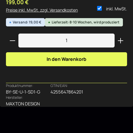
Regulärer Preis:
199,00 €
inkl. MwSt.
Preise inkl. MwSt. zzgl. Versandkosten
Versand: 19,00 €
Lieferzeit: 8-10 Wochen, wird produziert
Produkt Anzahl: Gib den gewünschten Wert ein ode
In den Warenkorb
Produktnummer:
GTIN/EAN:
BY-SE-U-1-SD1-G
4255647864201
Hersteller:
MAXTON DESIGN