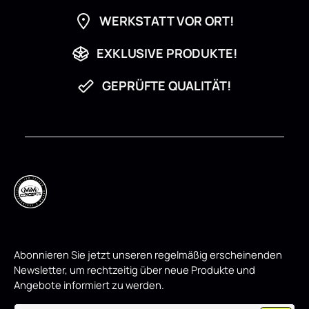
T
0
HochglanzArtikelnummer: BY-SE-U-1-FD2-G
Hoc
a
W
WERKSTATT VOR ORT!
g
Jetzt bestellen und deinem Fahrzeug eine
o
Jet
e
c
sportliche, hochwertige Optik verleihen.
spo
h
e
EXKLUSIVE PRODUKTE!
n
,
w
i
GEPRÜFTE QUALITÄT!
r
d
p
r
o
d
u
z
i
e
r
t
Abonnieren Sie jetzt unseren regelmäßig erscheinenden
Newsletter, um rechtzeitig über neue Produkte und
Angebote informiert zu werden.