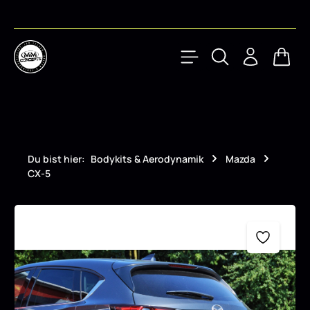
Zum Hauptinhalt springen
Waren
Du bist hier:
Bodykits & Aerodynamik
Mazda
CX-5
Bildergalerie überspringen