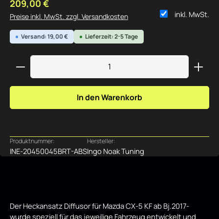
Regulärer Preis:
209,00 €
inkl. MwSt.
Preise inkl. MwSt. zzgl. Versandkosten
Versand: 19,00 €
Lieferzeit: 2-5 Tage
Produkt Anzahl: Gib den gewünschten Wert ein ode
In den Warenkorb
Produktnummer:
Hersteller:
INE-20450045BRT-ABS
Ingo Noak Tuning
Der Heckansatz Diffusor für Mazda CX-5 KF ab Bj.2017-
wurde speziell für das jeweilige Fahrzeug entwickelt und