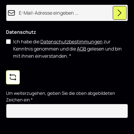
i
e
E-Mail-Adresse*
r
t
Datenschutz
Ich habe die
Datenschutzbestimmungen
zur
Kenntnis genommen und die
AGB
gelesen und bin
mit ihnen einverstanden.
*
Um weiterzugehen, geben Sie die oben abgebildeten
Zeichen ein
*