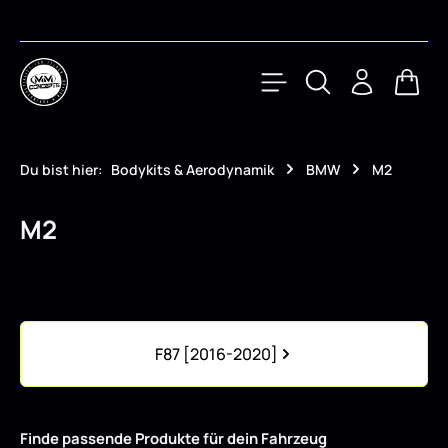
Zum Hauptinhalt springen
Waren
Du bist hier:
Bodykits & Aerodynamik
BMW
M2
M2
Kategoriegalerie überspringen
F87 [2016-2020]
Finde passende Produkte für dein Fahrzeug